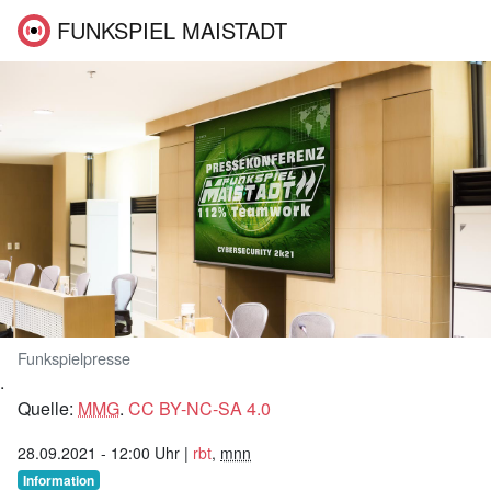
FUNKSPIEL MAISTADT
Funkspielpresse
.
Quelle:
MMG
.
CC BY-NC-SA 4.0
28.09.2021 - 12:00 Uhr
|
rbt
,
mnn
Information