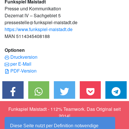
Funkspiel Maistadt
Presse und Kommunikation
Dezernat IV – Sachgebiet 5
pressestelle
funkspiel-maistadt.de
https://www.funkspiel-maistadt.de
MAN 5114345408188
Optionen
Druckversion
per E-Mail
PDF-Version
Funkspiel Maistadt - 112% Teamwork. Das Original seit
2014!
Facebook
·
Instagram
·
Twitter
·
YouTube
Diese Seite nutzt per Definition notwendige